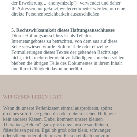
der Erweiterung „_anonymizeIp()“ verwendet und daher
IP-Adressen nur gekürzt weiterverarbeitet werden, um eine
direkte Personenbeziehbarkeit auszuschließen.
5. Rechtswirksamkeit dieses Haftungsausschlusses
Dieser Haftungsausschluss ist als Teil des
Internetangebotes zu betrachten, von dem aus auf diese
Seite verwiesen wurde. Sofern Teile oder einzelne
Formulierungen dieses Textes der geltenden Rechtslage
nicht, nicht mehr oder nicht vollständig entsprechen sollten,
bleiben die übrigen Teile des Dokumentes in ihrem Inhalt
und ihrer Gültigkeit davon unberührt.
WIR GEBEN LEBEN HALT
Wenn du unsere Perlenkissen einmal ausprobierst, spürst
du eines sofort: sie geben dir oder deinen Lieben Halt, wie
kein anderes Kissen. Dabei kommen unsere kleinen
Theraline-„Helden“ ganz groß raus: unsere sandfeinen,
flüsterleisen perlen. Egal ob groß oder klein, schwanger
oder stillend oder ob du unsere Kissen einfach nur zum