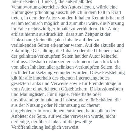
Internetseiten („Links“), die außerhalb des
Verantwortungsbereiches des Autors liegen, würde eine
Haftungsverpflichtung ausschließlich in dem Fall in Kraft
treten, in dem der Autor von den Inhalten Kenntnis hat und
es ihm technisch möglich und zumutbar wäre, die Nutzung
im Falle rechtswidriger Inhalte zu verhindern. Der Autor
erklärt hiermit ausdrücklich, dass zum Zeitpunkt der
Linksetzung keine illegalen Inhalte auf den zu
verlinkenden Seiten erkennbar waren. Auf die aktuelle und
zukünftige Gestaltung, die Inhalte oder die Urheberschaft
der gelinkten/verknüpften Seiten hat der Autor keinerlei
Einfluss. Deshalb distanziert er sich hiermit ausdrücklich
von allen Inhalten aller gelinkten /verknüpften Seiten, die
nach der Linksetzung verändert wurden. Diese Feststellung
gilt für alle innerhalb des eigenen Internetangebotes
gesetzten Links und Verweise sowie für Fremdeinträge in
vom Autor eingerichteten Gästebüchern, Diskussionsforen
und Mailinglisten. Für illegale, fehlerhafte oder
unvollständige Inhalte und insbesondere für Schäden, die
aus der Nutzung oder Nichtnutzung solcherart
dargebotener Informationen entstehen, haftet allein der
Anbieter der Seite, auf welche verwiesen wurde, nicht
derjenige, der über Links auf die jeweilige
Veröffentlichung lediglich verweist.