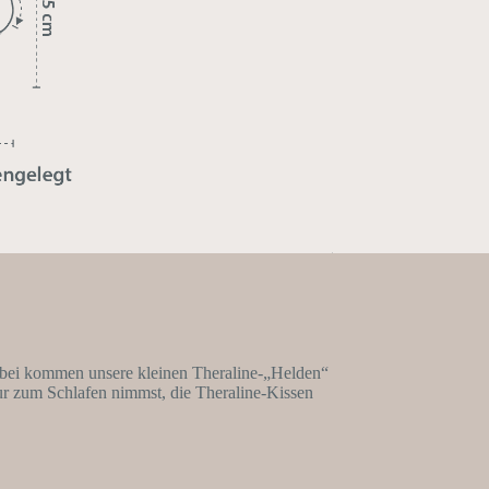
 Dabei kommen unsere kleinen Theraline-„Helden“
 nur zum Schlafen nimmst, die Theraline-Kissen