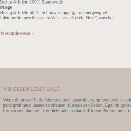
Bezug & Inlett: 100% Baumwolle
Pflege
Bezug & Inlett: 60 °C Schonwaschgang, trocknergeeignet
Inlett nur im geschlossenen Wäschesack (kein Netz!) waschen.
Waschhinweise »
WIR GEBEN LEBEN HALT
Wenn du unsere Perlenkissen einmal ausprobierst, spürst du eines so
ganz groß raus: unsere sandfeinen, flüsterleisen Perlen. Egal ob gro
formen sich dank der frei fließenden, schadstofffreien Perlen immer 