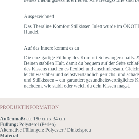
deines Lieblingsdessins erfreuen. Alle Bezugsstoffe sind
Ausgezeichnet!
Das Theraline Komfort Stillkissen-Inlett wurde im ÖKOTES
Handel.
Auf das Innere kommt es an
Die einzigartige Füllung des Komfort Schwangerschafts- &
Beinen stabilen Halt, damit du bequem auf der Seite schla
des Kissens machen es flexibel und anschmiegsam. Gleichze
leicht waschbar und selbstverständlich geruchs- und sc
und Stillkisssen – ein garantiert gesundheitsverträgliche
nachdem, wie stabil oder weich du dein Kissen magst.
PRODUKTINFORMATION
Außenmaß:
ca. 180 cm x 34 cm
Füllung:
Polysterol (Perlen)
Alternative Füllungen: Polyester / Dinkelspreu
Material