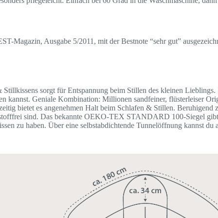
 besonders pflegeleicht: Einfach bei 60 Grad in die Waschmaschine, da
T-Magazin, Ausgabe 5/2011, mit der Bestnote “sehr gut” ausgezeichnet
 Stillkissens sorgt für Entspannung beim Stillen des kleinen Liebling
fen kannst. Geniale Kombination: Millionen sandfeiner, flüsterleiser O
itig bietet es angenehmen Halt beim Schlafen & Stillen. Beruhigend zu
hadstofffrei sind. Das bekannte OEKO-TEX STANDARD 100-Siegel gibt 
s Kissen zu haben. Über eine selbstabdichtende Tunnelöffnung kannst du