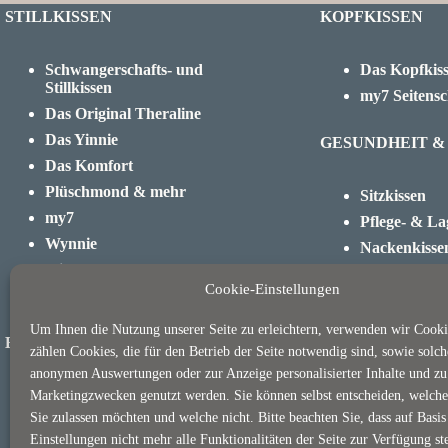
STILLKISSEN
KOPFKISSEN
Schwangerschafts- und
Das Kopfkis
Stillkissen
my7 Seitensc
Das Original Theraline
Das Yinnie
GESUNDHEIT &
Das Komfort
Plüschmond & mehr
Sitzkissen
my7
Pflege- & La
Wynnie
Nackenkisse
Stillrolle
Kaiserschnit
Cookie-Einstellungen
Dodo & Dodo Premium
Kirschkernk
Um Ihnen die Nutzung unserer Seite zu erleichtern, verwenden wir Cooki
BABY & KIND
HOME & LIVIN
zählen Cookies, die für den Betrieb der Seite notwendig sind, sowie solch
anonymen Auswertungen oder zur Anzeige personalisierter Inhalte und zu
Babykopfkissen
Marketingzwecken genutzt werden. Sie können selbst entscheiden, welch
Soul Pillow
Sie zulassen möchten und welche nicht. Bitte beachten Sie, dass auf Basis
Kinderkopfkissen
Sitzsäcke
Einstellungen nicht mehr alle Funktionalitäten der Seite zur Verfügung st
Frühchenkissen