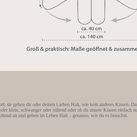
fort: sie geben dir oder deinen Lieben Halt, wie kein anderes Kissen.
ß oder klein, schwanger oder stillend oder ob du unsere Kissen einfach
optimal an und geben im Leben Halt – genauso, wie du es brauchst.