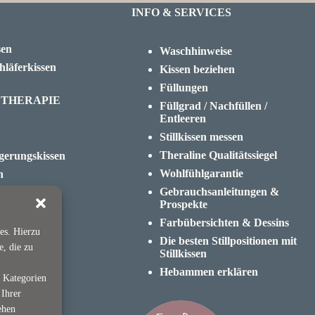
INFO & SERVICES
sen
Waschhinweise
hläferkissen
Kissen beziehen
Füllungen
 THERAPIE
Füllgrad / Nachfüllen /
Entleeren
Stillkissen messen
Theraline Qualitätssiegel
gerungskissen
Wohlfühlgarantie
n
Gebrauchsanleitungen &
tgürtel
Prospekte
issen
Farbübersichten & Dessins
es. Hierzu
Die besten Stillpositionen mit
G
e, die zu
Stillkissen
Hebammen erklären
e Kategorien
 Ihrer
ehen