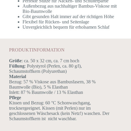
Perfekte Stütze für Nacken- und Schulterpartie
Außenbezug aus nachhaltiger Bambus-Viskose mit
Bio-Baumwolle
Gibt gesunden Halt immer auf der richtigen Höhe
Flexibel für Rücken- und Seitenlage
Unvergleichlich bequem für erholsamen Schlaf
PRODUKTINFORMATION
Größe
: ca. 50 x 32 cm, ca. 7 cm hoch
Füllung
: Polystyrol (Perlen, ca. 80 g/l),
Schaumstoffkern (Polyurethan)
Material
Bezug: 57 % Viskose aus Bambusfasern, 38 %
Baumwolle (Bio), 5 % Elasthan
Inlett: 87 % Baumwolle / 13 % Elasthan
Pflege
Kissen und Bezug: 60 °C Schonwaschgang,
trocknergeeignet.
Kissen (mit Perlen) nur im
geschlossenen Wäschesack (kein Netz!) waschen.
Der
Schaumstoffkern ist nicht waschbar.